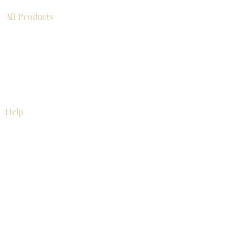
All Products
浴室
厨房
衣柜
台面
地板
瓷砖
马赛克
踢脚板
室内门
墙板
墙板
Help
厨房
美国橱柜
常问问题
家电
About
联系我们
关于我们
展厅位置
展厅位置
Resources