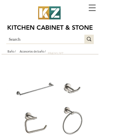
KITCHEN CABINET & STONE
Baño /
Accesorios de baño /
EBA76S-SET