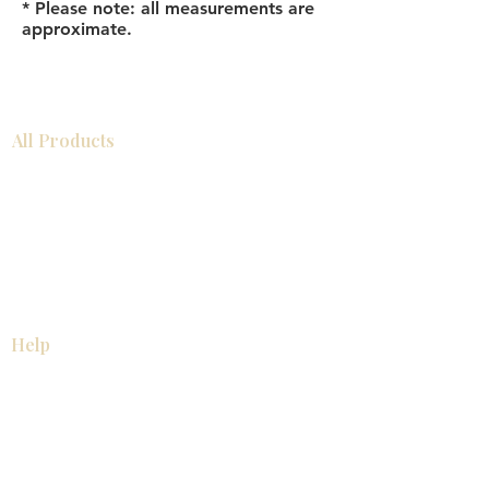
* Please note: all measurements are
approximate.
All Products
Gabinetes americanos
COCINA
Gabinetes europeos
Accesorios
Accesorios
Accesorios de cocina
Mosaics
Zócalos
Fregaderos de cocina
Zócalos
Zócalos
Help
COCINA
Gabinetes americanos
Gabinetes europeos
Accesorios
About