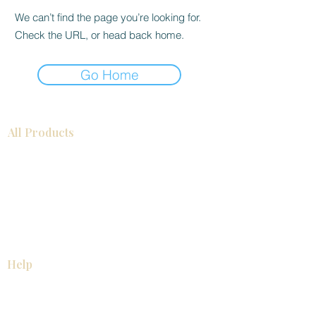
We can’t find the page you’re looking for.
Check the URL, or head back home.
Go Home
All Products
Gabinetes americanos
COCINA
Gabinetes europeos
Accesorios
Accesorios
Accesorios de cocina
Mosaics
Zócalos
Fregaderos de cocina
Zócalos
Zócalos
Help
COCINA
Gabinetes americanos
Gabinetes europeos
Accesorios